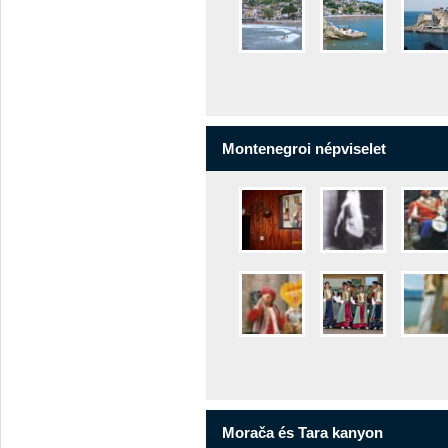
Montenegroi népviselet
Morača és Tara kanyon