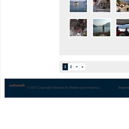
1
2
>
»
© 2007 Copyright Network.hu Minden jog fenntartva.
Impre