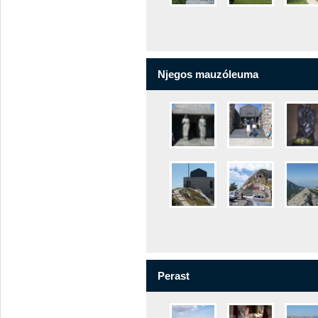
Njegos mauzóleuma
Perast