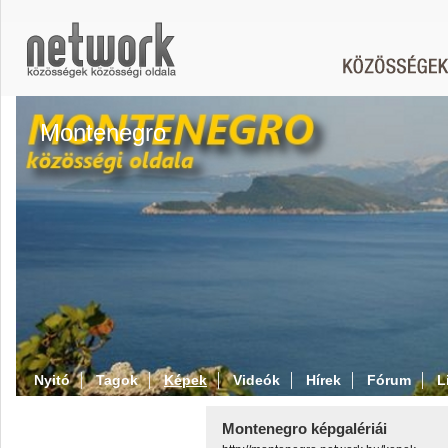
Montenegro
Nyitó
Tagok
Képek
Videók
Hírek
Fórum
L
Montenegro képgalériái