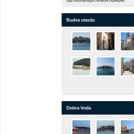
http://montenegro.network.hu/kepek
Budva utazás
Dobra Voda